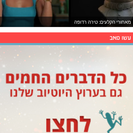
מאחורי הקלעים: טירה רדופה
עשו סאב