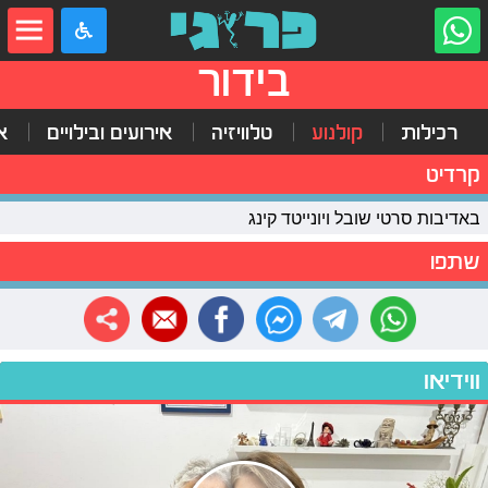
בידור
רכילות
קולנוע
טלוויזיה
אירועים ובילויים
א
קרדיט
באדיבות סרטי שובל ויונייטד קינג
שתפו
ווידיאו