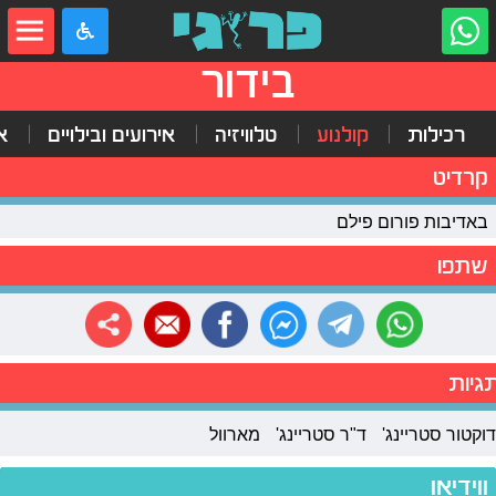
בידור
רכילות
קולנוע
טלוויזיה
אירועים ובילויים
א
קרדיט
באדיבות פורום פילם
שתפו
גיות
דוקטור סטריינג'
ד"ר סטריינג'
מארוול
ווידיאו