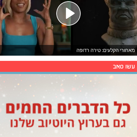
מאחורי הקלעים: טירה רדופה
עשו סאב