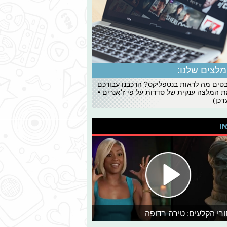
לצים שלנו:
ים מה לראות בנטפליקס? הרכבנו עבורכם
 המלצה ענקית של סדרות על פי ז׳אנרים •
כן)
או
רי הקלעים: טירה רדופה