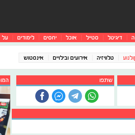
ה
דיגיטל
סטייל
אוכל
יחסים
לימודים
על 
ולנוע
טלוויזיה
אירועים ובילויים
אינסטוש
שתפו
המומ