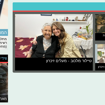
המומ
ת
מתלבט
רשימת
(מתעד
ווידי
טיילור מלכוב - מעלים זיכרון
זיכרון
מאחו