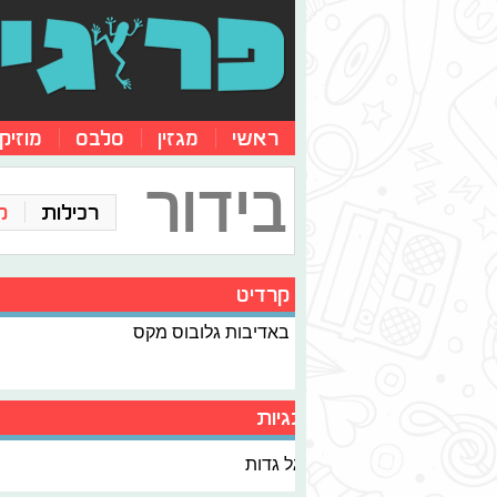
ראשי
מגזין
סלבס
מוזיק
בידור
רכילות
ק
קרדיט
באדיבות גלובוס מקס
תגיות
גל גדות