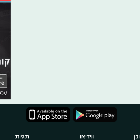
כן
ווידיאו
תגיות