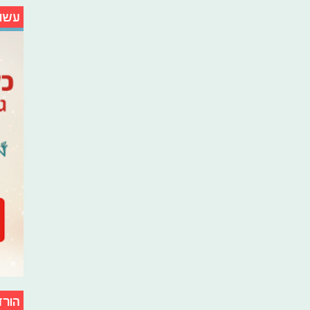
עשו
הורד