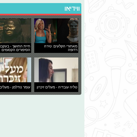
ווידיאו
מאחורי הקלעים: טירה
חיית החושך - בעקבו
רדופה
הסיפורים הקסומים
טליה עובדיה - מעלים זיכרון
עומר נודלמן - מעלים 