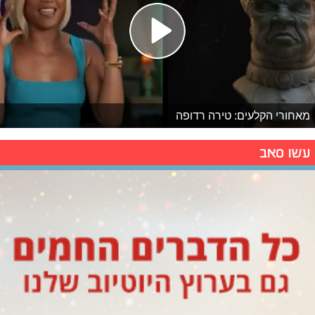
מאחורי הקלעים: טירה רדופה
עשו סאב