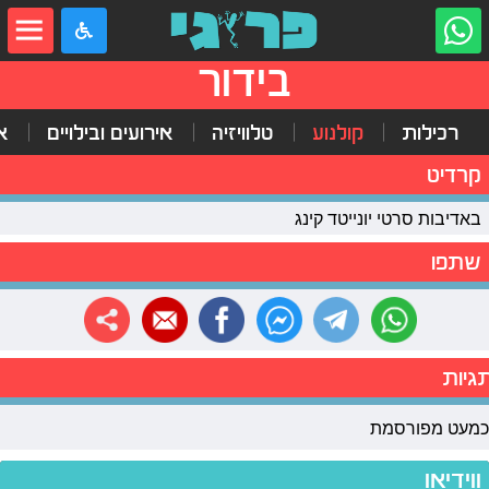
בידור
רכילות
קולנוע
טלוויזיה
אירועים ובילויים
א
קרדיט
באדיבות סרטי יונייטד קינג
שתפו
גיות
כמעט מפורסמת
ווידיאו