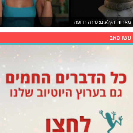
מאחורי הקלעים: טירה רדופה
עשו סאב