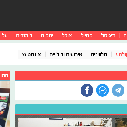
ה
דיגיטל
סטייל
אוכל
יחסים
לימודים
על 
ולנוע
טלוויזיה
אירועים ובילויים
אינסטוש
המומ