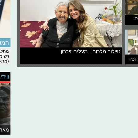
ת
המומ
טיילור מלכוב - מעלים זיכרון
מתלבט
רשימת
זיכרון
(מתעד
ווידי
מאחו