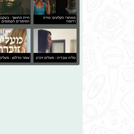
מאחורי הקלעים: טירה
חיית החושך - בעקבו
רדופה
הסיפורים הקסומים
טליה עובדיה - מעלים זיכרון
עומר נודלמן - מעלים 