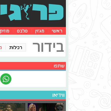
ראשי
מגזין
סלבס
מוזיק
בידור
רכילות
ק
שתפו
ווידיאו