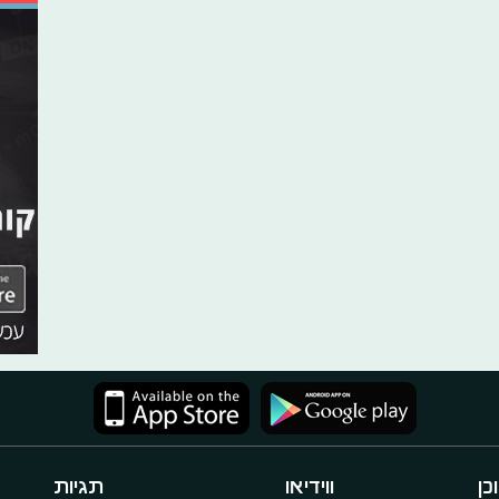
כן
ווידיאו
תגיות