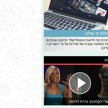
לצים שלנו:
ים מה לראות בנטפליקס? הרכבנו עבורכם
 המלצה ענקית של סדרות על פי ז׳אנרים •
כן)
או
רי הקלעים: טירה רדופה