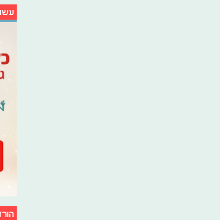
עשו
הורד