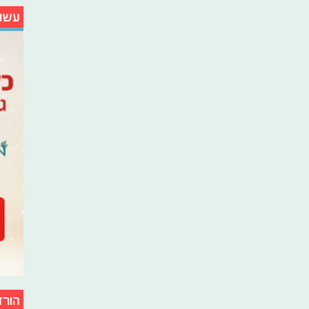
עשו
הורד