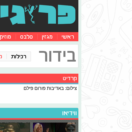
ראשי
מגזין
סלבס
מוזיק
בידור
רכילות
ק
קרדיט
צילום: באדיבות פורום פילם
ווידיאו