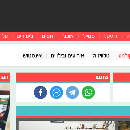
ה
דיגיטל
סטייל
אוכל
יחסים
לימודים
על 
ולנוע
טלוויזיה
אירועים ובילויים
אינסטוש
שתפו
המומ