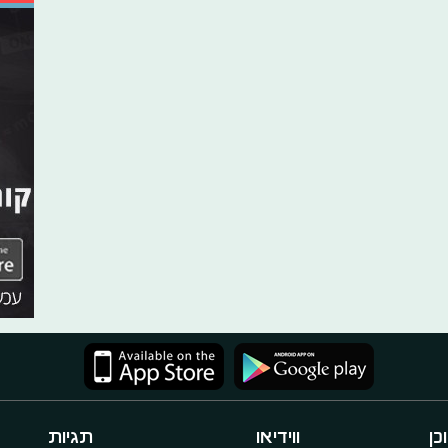
כן
ווידיאו
תגיות