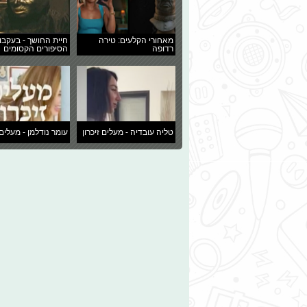
מאחורי הקלעים: טירה
חיית החושך - בעקבו
רדופה
הסיפורים הקסומים
טליה עובדיה - מעלים זיכרון
עומר נודלמן - מעלים 