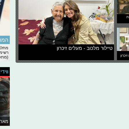
ת
המומ
טיילור מלכוב - מעלים זיכרון
מתלבט
רשימת
זיכרון
(מתעד
ווידי
מאחו