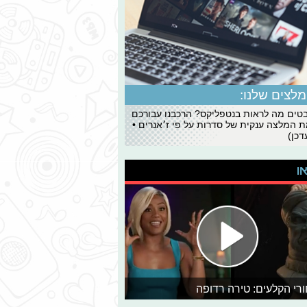
לצים שלנו:
ים מה לראות בנטפליקס? הרכבנו עבורכם
 המלצה ענקית של סדרות על פי ז׳אנרים •
כן)
או
רי הקלעים: טירה רדופה