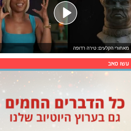
מאחורי הקלעים: טירה רדופה
עשו סאב