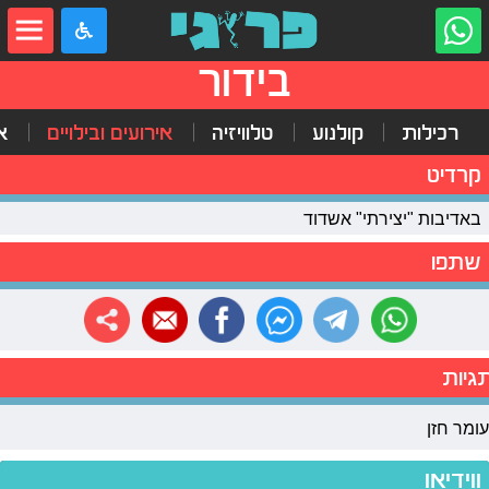
בידור
רכילות
קולנוע
טלוויזיה
אירועים ובילויים
א
קרדיט
באדיבות "יצירתי" אשדוד
שתפו
גיות
עומר חזן
ווידיאו