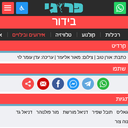
בידור
רכילות
קולנוע
טלוויזיה
אירועים ובילויים
א
קרדיט
כתבת: אורן טוב | צילום: מאור אליעזר | עריכה: עדן עומר לוי
שתפו
גיות
גאליס
תובל שפיר
דניאל מורשת
מור פולנוהר
דניאל גד
נוה צור