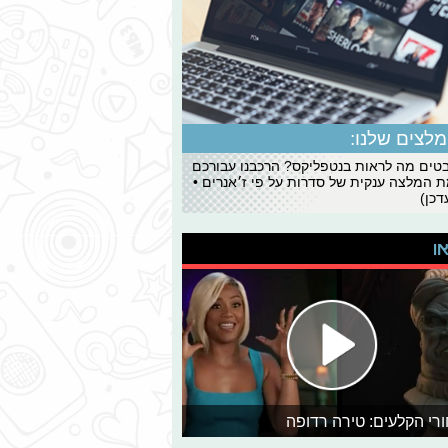
לצים שלנו:
ים מה לראות בנטפליקס? הרכבנו עבורכם
 המלצה ענקית של סדרות על פי ז׳אנרים •
כן)
או
רי הקלעים: טירה רדופה