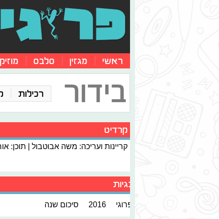
ראשי
מגזין
סלבס
מוזיק
בידור
רכילות
ק
קרדיט
קריינות ועריכה: משה אבוטבול | תוכן: או
תגיות
פרוגי
2016
סיכום שנה