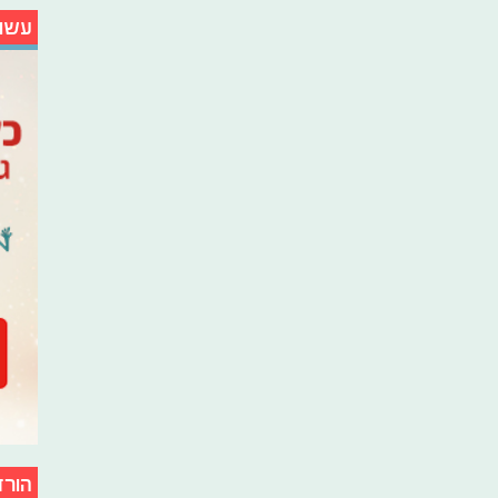
עשו
הורד