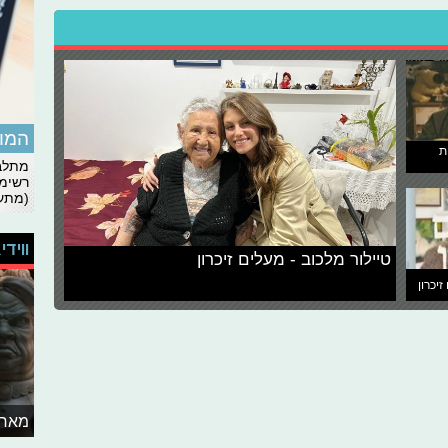
המומ
ת
מתלבט
רשימת
(מתעד
ווידי
טיילור מלכוב - מעלים זיכרון
זיכרון
מאחו