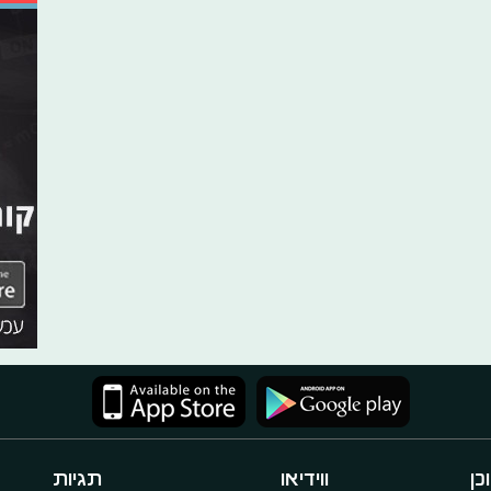
כן
ווידיאו
תגיות