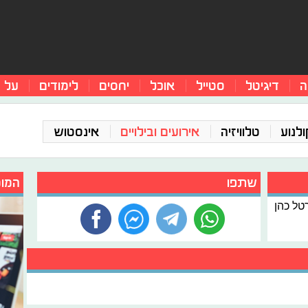
ה
דיגיטל
סטייל
אוכל
יחסים
לימודים
על 
ולנוע
טלוויזיה
אירועים ובילויים
אינסטוש
שתפו
המומ
רטל כהן