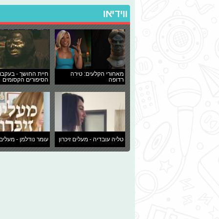
ווידיאו
מאחורי הקלעים: טירה
חיית החושך - בעקבו
רדופה
הסיפורים הקסומים
טליה עובדיה - מעלים זיכרון
עומר נודלמן - מעלים 