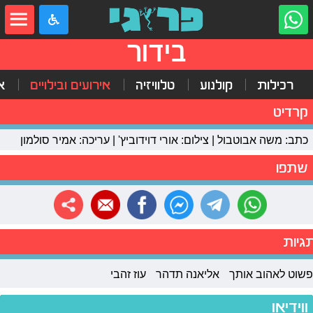
בידור
רכילות
קולנוע
טלוויזיה
אירועים ובילויים
א
קרדיט
כתב: משה אבוטבול | צילום: אורי דוידוביץ' | עריכה: אמיר סולמון
שתפו
גיות
פשוט לאהוב אותך
אליאנה תדהר
עוז זהבי
ווידיאו