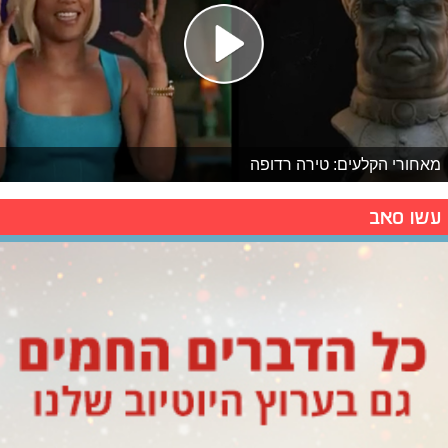
מאחורי הקלעים: טירה רדופה
עשו סאב