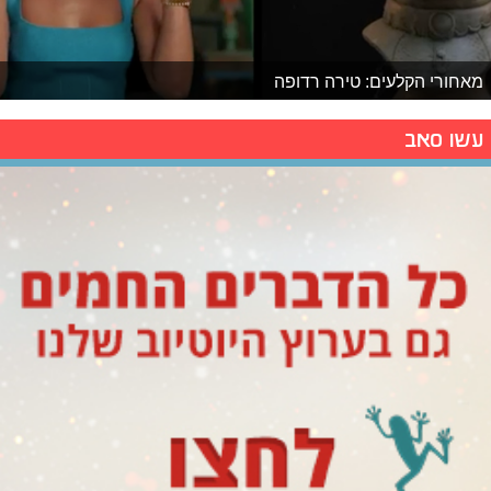
מאחורי הקלעים: טירה רדופה
עשו סאב