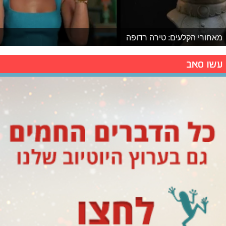
מאחורי הקלעים: טירה רדופה
עשו סאב