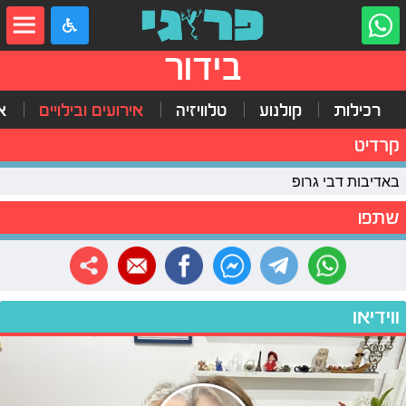
בידור
רכילות
קולנוע
טלוויזיה
אירועים ובילויים
א
קרדיט
באדיבות דבי גרופ
שתפו
ווידיאו