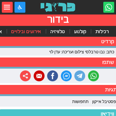
בידור
רכילות
קולנוע
טלוויזיה
אירועים ובילויים
א
קרדיט
כתב: נבו טרבלסי צילום ועריכה: עדן לוי
שתפו
גיות
פסטיבל אייקון
תחפושות
ווידיאו