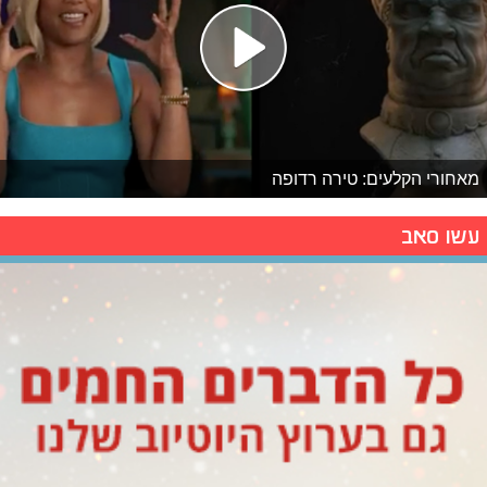
מאחורי הקלעים: טירה רדופה
עשו סאב