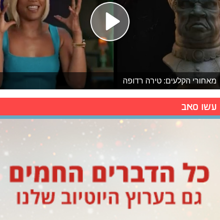
מאחורי הקלעים: טירה רדופה
עשו סאב