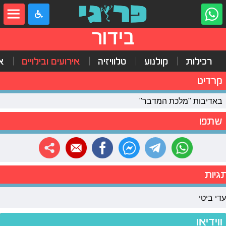
בידור
רכילות
קולנוע
טלוויזיה
אירועים ובילויים
א
קרדיט
באדיבות "מלכת המדבר"
שתפו
גיות
עדי ביטי
ווידיאו