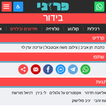
בידור
רכילות
קולנוע
טלוויזיה
אירועים ובילויים
א
קרדיט
כתבת: חן אביב | צילום: משה אבוטבול | עריכה: עדן לוי
שתפו
גיות
אליאנה תדהר
אקסטרים על גלגלים
לי בירן
דניאל מורשת
עוז זהבי
יניב פולישוק