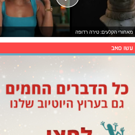
מאחורי הקלעים: טירה רדופה
עשו סאב