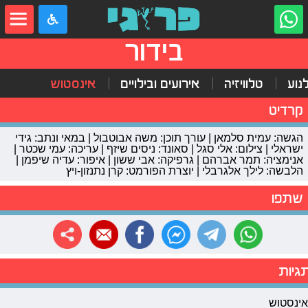
בידור
נוע
טלוויזיה
אירועים ובילויים
אינסטוש
קרדיט
הגשה: עמית סלמאן | עורך תוכן: משה אבוטבול | במאי ונתב: גידי
ישראלי | צילום: אלי סגל | סאונד: ניסים שיזף | עריכה: עמי שכטר |
אנימציה: תמר אברהם | גרפיקה: אבי ששון | איפור: עדיה שיפמן |
הלבשה: לילך אלגרבלי | יוצרת הפורמט: קרן נתנזון-ויץ
שתפו
גיות
אינסטוש