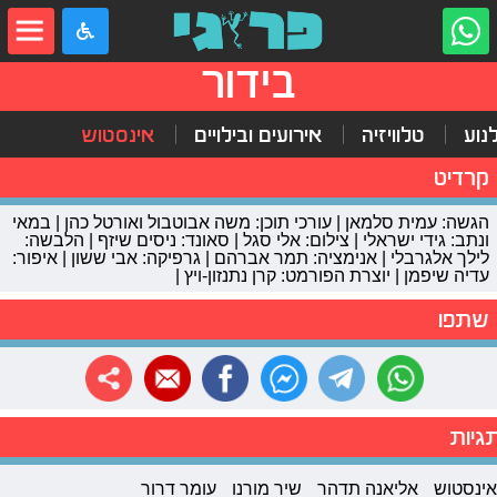
בידור
נוע
טלוויזיה
אירועים ובילויים
אינסטוש
קרדיט
הגשה: עמית סלמאן | עורכי תוכן: משה אבוטבול ואורטל כהן | במאי
ונתב: גידי ישראלי | צילום: אלי סגל | סאונד: ניסים שיזף | הלבשה:
לילך אלגרבלי | אנימציה: תמר אברהם | גרפיקה: אבי ששון | איפור:
עדיה שיפמן | יוצרת הפורמט: קרן נתנזון-ויץ |
שתפו
גיות
אינסטוש
אליאנה תדהר
שיר מורנו
עומר דרור