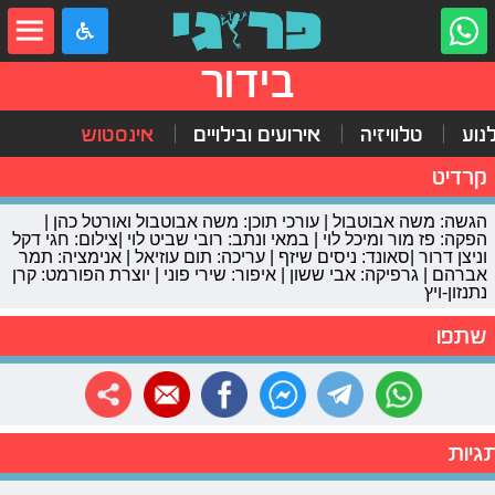
בידור
נוע
טלוויזיה
אירועים ובילויים
אינסטוש
קרדיט
הגשה: משה אבוטבול | עורכי תוכן: משה אבוטבול ואורטל כהן |
הפקה: פז מור ומיכל לוי | במאי ונתב: רובי שביט לוי |צילום: חגי דקל
וניצן דרור |סאונד: ניסים שיזף | עריכה: תום עוזיאל | אנימציה: תמר
אברהם | גרפיקה: אבי ששון | איפור: שירי פוני | יוצרת הפורמט: קרן
נתנזון-ויץ
שתפו
גיות