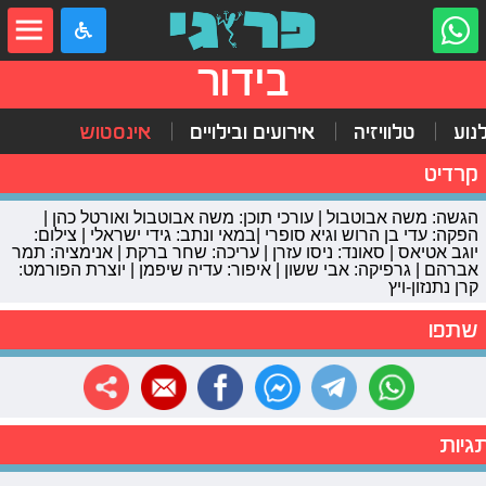
בידור
נוע
טלוויזיה
אירועים ובילויים
אינסטוש
קרדיט
הגשה: משה אבוטבול | עורכי תוכן: משה אבוטבול ואורטל כהן |
הפקה: עדי בן הרוש וגיא סופרי |במאי ונתב: גידי ישראלי | צילום:
יוגב אטיאס | סאונד: ניסו עזרן | עריכה: שחר ברקת | אנימציה: תמר
אברהם | גרפיקה: אבי ששון | איפור: עדיה שיפמן | יוצרת הפורמט:
קרן נתנזון-ויץ
שתפו
גיות