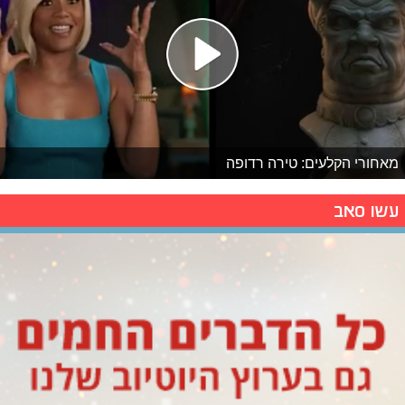
מאחורי הקלעים: טירה רדופה
עשו סאב