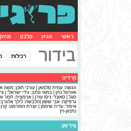
ראשי
מגזין
סלבס
מוזיק
בידור
רכילות
ק
קרדיט
הגשה: עמית סלמאן | עורכי תוכן: משה א
ואורטל כהן | במאי ונתב: גידי ישראלי | צי
סגל | סאונד: ניסו עזרן | אנימציה: תמר א
גרפיקה: אבי ששון |הלבשה: לילך אלגרבלי
איפור: עדיה שיפמן | יוצרת הפורמט: קרן
נתנזון-ויץ
ווידיאו