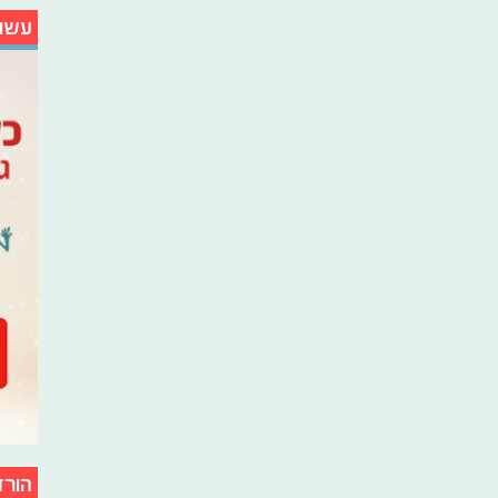
עשו
הורד