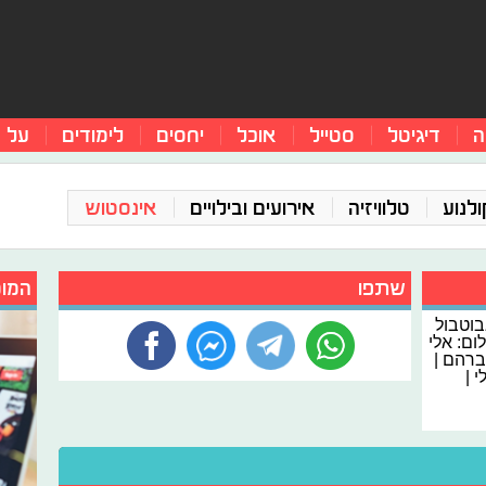
ה
דיגיטל
סטייל
אוכל
יחסים
לימודים
על 
ולנוע
טלוויזיה
אירועים ובילויים
אינסטוש
שתפו
המומ
בוטבול
לום: אלי
ברהם |
 |