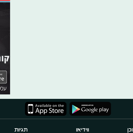
כן
ווידיאו
תגיות