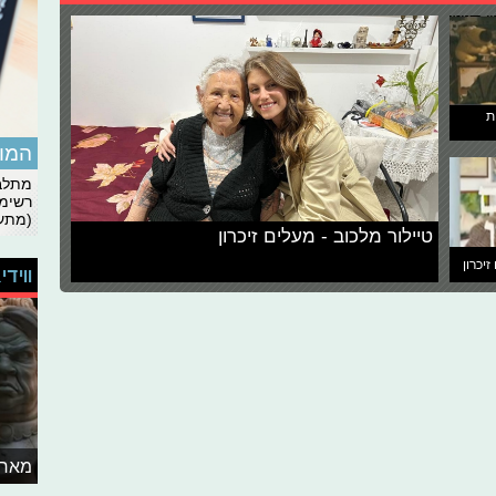
ת
המומ
מתלבט
רשימת
(מתעד
טיילור מלכוב - מעלים זיכרון
זיכרון
ווידי
מאחו