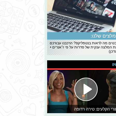
לצים שלנו:
ים מה לראות בנטפליקס? הרכבנו עבורכם
 המלצה ענקית של סדרות על פי ז׳אנרים •
כן)
או
רי הקלעים: טירה רדופה