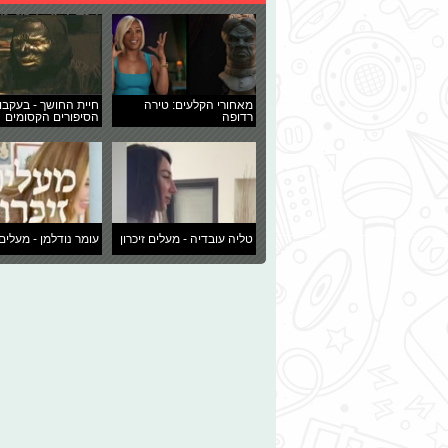
מאחורי הקלעים: טירה
חיית החושך - בעקבו
רדופה
הסיפורים הקסומים
טליה עובדיה - מעלים זיכרון
עומר נודלמן - מעלים 