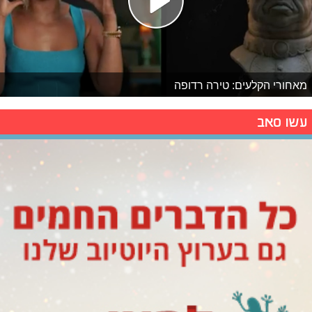
מאחורי הקלעים: טירה רדופה
עשו סאב