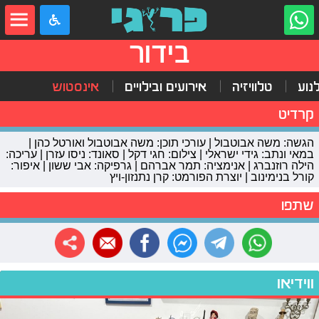
בידור
נוע
טלוויזיה
אירועים ובילויים
אינסטוש
קרדיט
הגשה: משה אבוטבול | עורכי תוכן: משה אבוטבול ואורטל כהן |
במאי ונתב: גידי ישראלי | צילום: חגי דקל | סאונד: ניסו עזרן | עריכה:
הילה רוזנברג | אנימציה: תמר אברהם | גרפיקה: אבי ששון | איפור:
קורל בנימינוב | יוצרת הפורמט: קרן נתנזון-ויץ
שתפו
ווידיאו