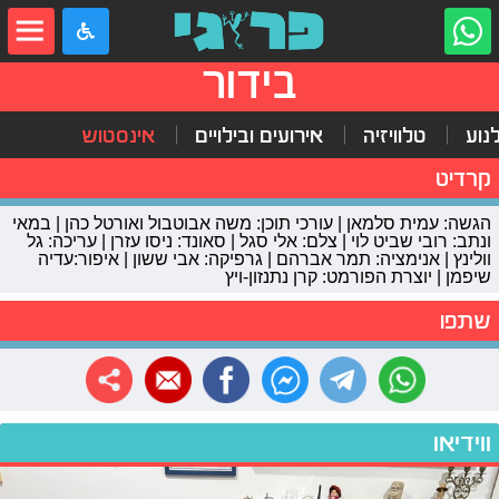
בידור
נוע
טלוויזיה
אירועים ובילויים
אינסטוש
קרדיט
הגשה: עמית סלמאן | עורכי תוכן: משה אבוטבול ואורטל כהן | במאי
ונתב: רובי שביט לוי | צלם: אלי סגל | סאונד: ניסו עזרן | עריכה: גל
וולינץ | אנימציה: תמר אברהם | גרפיקה: אבי ששון | איפור:עדיה
שיפמן | יוצרת הפורמט: קרן נתנזון-ויץ
שתפו
ווידיאו