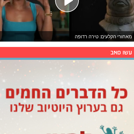
מאחורי הקלעים: טירה רדופה
עשו סאב