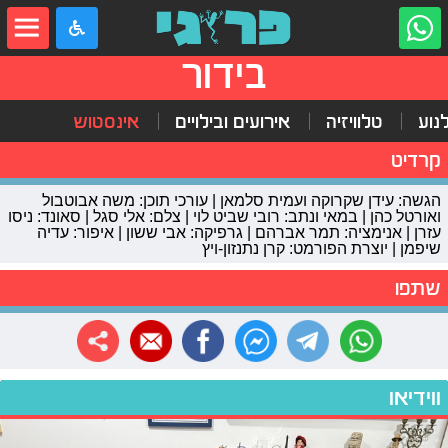
בידור
נוע
טלוויזיה
אירועים ובילויים
אינסטוש
קרדיט
הגשה: עידן שקרוקה ועמית סלמאן | עורכי תוכן: משה אבוטבול
ואורטל כהן | במאי ונתב: רובי שביט לוי | צלם: אלי סגל | סאונד: ניסו
עזרן | אנימציה: תמר אברהם | גרפיקה: אבי ששון | איפור: עדיה
שיפמן | יוצרת הפורמט: קרן נתנזון-ויץ
שתפו
ווידיאו