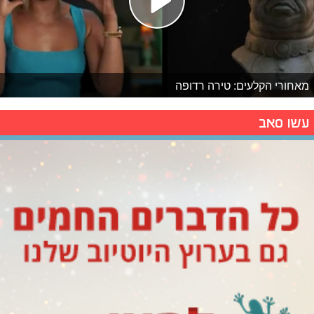
מאחורי הקלעים: טירה רדופה
עשו סאב