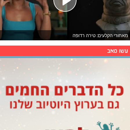
מאחורי הקלעים: טירה רדופה
עשו סאב