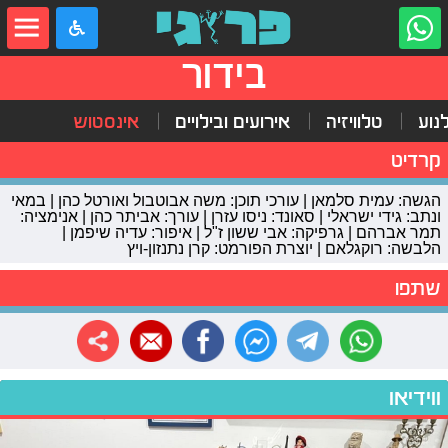
בידור
נוע
טלוויזיה
אירועים ובילויים
אינסטוש
קרדיט
הגשה: עמית סלמאן | עורכי תוכן: משה אבוטבול ואורטל כהן | במאי
ונתב: גידי ישראלי | סאונד: ניסו עזרן | עורך: אביתר כהן | אנימציה:
תמר אברהם | גרפיקה: אבי ששון ז"ל | איפור: עדיה שיפמן |
הלבשה: רוקגלאם | יוצרת הפורמט: קרן נתנזון-ויץ
שתפו
ווידיאו