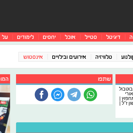
ה
דיגיטל
סטייל
אוכל
יחסים
לימודים
על 
ולנוע
טלוויזיה
אירועים ובילויים
אינסטוש
שתפו
המומ
בוטבול
אורי
מחפוץ |
 ז"ל |