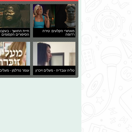
מאחורי הקלעים: טירה
חיית החושך - בעקבו
רדופה
הסיפורים הקסומים
טליה עובדיה - מעלים זיכרון
עומר נודלמן - מעלים 