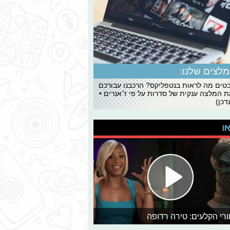
לצים שלנו:
ים מה לראות בנטפליקס? הרכבנו עבורכם
 המלצה ענקית של סדרות על פי ז׳אנרים •
כן)
או
רי הקלעים: טירה רדופה