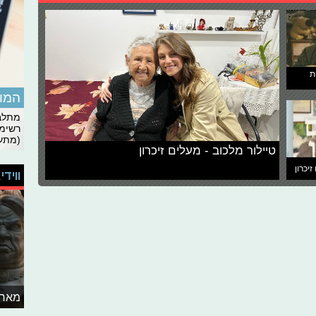
ת
המומ
מתלבט
רשימת
(מתעד
טיילור מלכוב - מעלים זיכרון
זיכרון
ווידי
מאחו