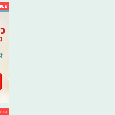
עשו
הורד