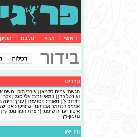
ראשי
מגזין
סלבס
מוזיק
בידור
רכילות
ק
קרדיט
הגשה: עמית סלמאן | עורכי תוכן: משה א
ואורטל כהן | במאי ונתב: אלי סגל | צלם: 
דוידוביץ' | סאונד: ניסו עזרן | עורך: דינה 
אנימציה: תמר אברהם | גרפיקה: אבי ששון
איפור: עדיה שיפמן | יוצרת הפורמט: קרן
נתנזון-ויץ
ווידיאו