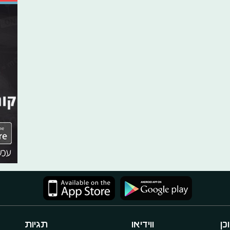
כן
ווידיאו
תגיות