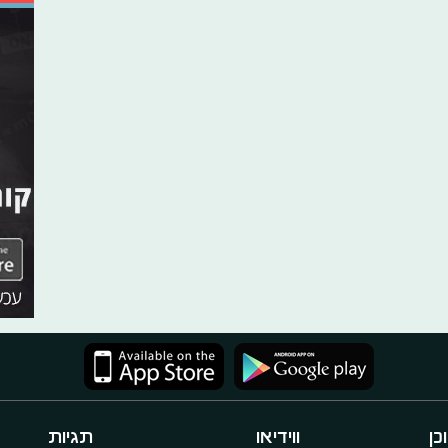
כן
ווידיאו
תגיות