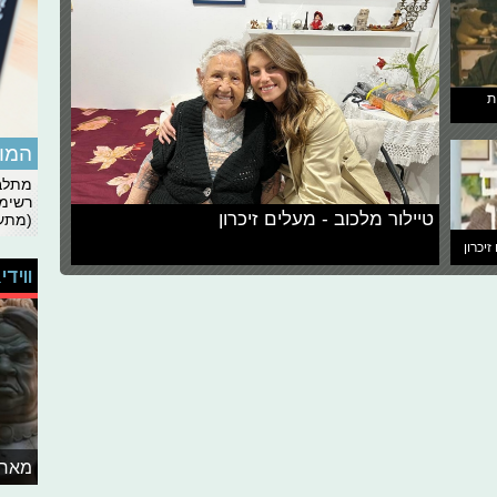
ת
המומ
מתלבט
רשימת
טיילור מלכוב - מעלים זיכרון
(מתעד
זיכרון
ווידי
מאחו