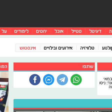
ה
דיגיטל
סטייל
אוכל
יחסים
לימודים
על 
ולנוע
טלוויזיה
אירועים ובילויים
אינסטוש
שתפו
המומ
במאי
ד: ניסו
ה