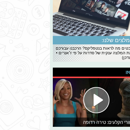
לצים שלנו:
ים מה לראות בנטפליקס? הרכבנו עבורכם
 המלצה ענקית של סדרות על פי ז׳אנרים •
כן)
או
רי הקלעים: טירה רדופה