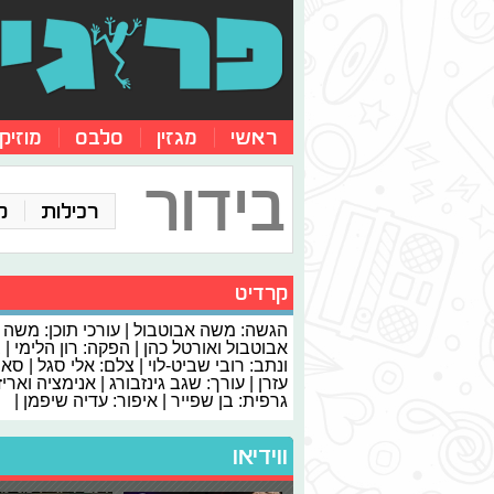
ראשי
מגזין
סלבס
מוזיק
בידור
רכילות
ק
קרדיט
הגשה: משה אבוטבול | עורכי תוכן: משה
אבוטבול ואורטל כהן | הפקה: רון הלימי | 
ונתב: רובי שביט-לוי | צלם: אלי סגל | סאונ
עזרן | עורך: שגב גינזבורג | אנימציה ואריז
גרפית: בן שפייר | איפור: עדיה שיפמן |
ווידיאו