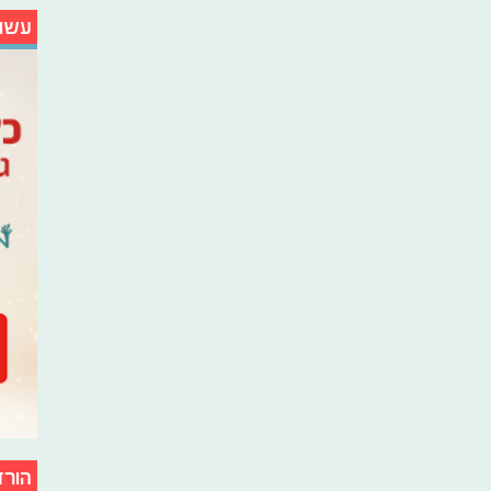
עשו
הורד