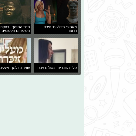
מאחורי הקלעים: טירה
חיית החושך - בעקבו
רדופה
הסיפורים הקסומים
טליה עובדיה - מעלים זיכרון
עומר נודלמן - מעלים 