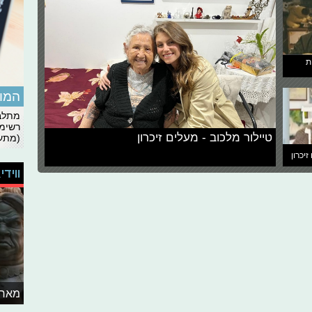
ת
המומ
מתלבט
רשימת
טיילור מלכוב - מעלים זיכרון
(מתעד
זיכרון
ווידי
מאחו