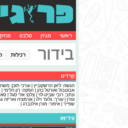
ראשי
מגזין
סלבס
מוזיק
בידור
רכילות
ק
קרדיט
הגשה: ליאן הרשקוביץ | עורכי תוכן: משה
אבוטבול ואורטל כהן | הפקה: רון הלימי | 
ונתב: רובי שביט-לוי | צלם: אלי סגל | סאונ
עזרן | עורך: גלעד וילו | אנימציה ואריזה ג
שפייר | איפור: מורן אילנברג |
ווידיאו