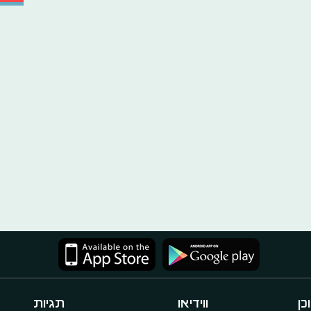
כן
ווידיאו
תגיות