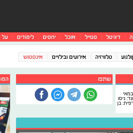
ה
דיגיטל
סטייל
אוכל
יחסים
לימודים
על 
ולנוע
טלוויזיה
אירועים ובילויים
אינסטוש
שתפו
המומ
במאי
ד: ניסו
רפית: בן