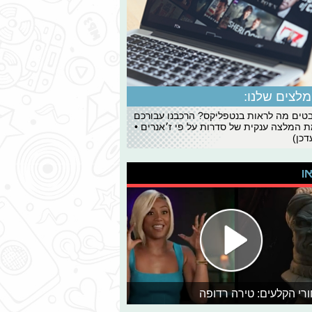
לצים שלנו:
ים מה לראות בנטפליקס? הרכבנו עבורכם
 המלצה ענקית של סדרות על פי ז׳אנרים •
כן)
או
רי הקלעים: טירה רדופה