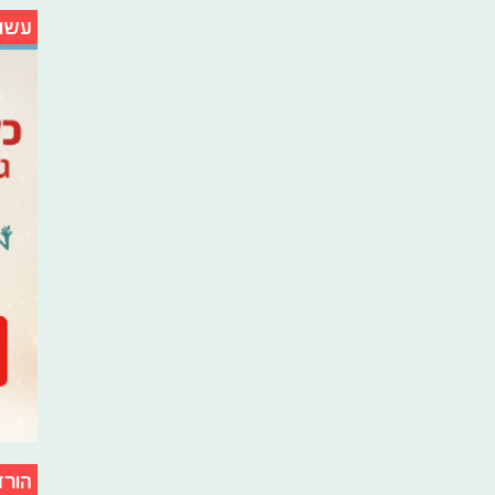
עשו
הורד