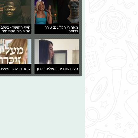
מאחורי הקלעים: טירה
חיית החושך - בעקבו
רדופה
הסיפורים הקסומים
טליה עובדיה - מעלים זיכרון
עומר נודלמן - מעלים 