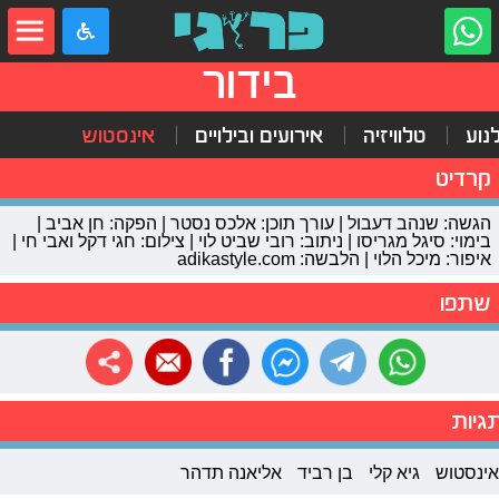
בידור
נוע
טלוויזיה
אירועים ובילויים
אינסטוש
קרדיט
הגשה: שנהב דעבול | עורך תוכן: אלכס נסטר | הפקה: חן אביב |
בימוי: סיגל מגריסו | ניתוב: רובי שביט לוי | צילום: חגי דקל ואבי חי |
איפור: מיכל הלוי | הלבשה: adikastyle.com
שתפו
גיות
אינסטוש
גיא קלי
בן רביד
אליאנה תדהר