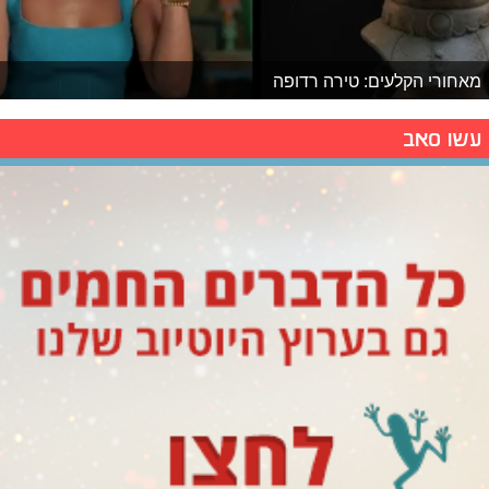
מאחורי הקלעים: טירה רדופה
עשו סאב