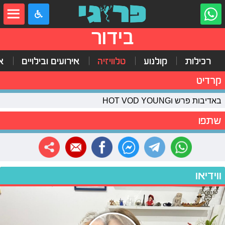
בידור
רכילות
קולנוע
טלוויזיה
אירועים ובילויים
א
קרדיט
באדיבות פרש וHOT VOD YOUNG
שתפו
ווידיאו