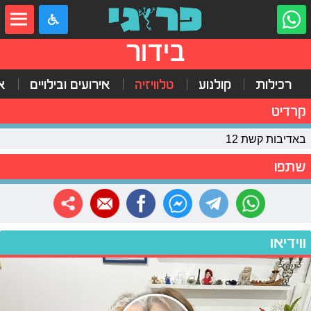
בידור
רכילות
קולנוע
טלוויזיה
אירועים ובילויים
א
קרדיט
באדיבות קשת 12
שתפו
ווידיאו