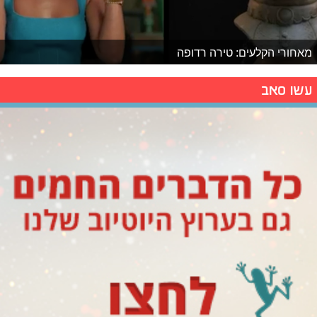
מאחורי הקלעים: טירה רדופה
עשו סאב