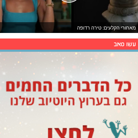
מאחורי הקלעים: טירה רדופה
עשו סאב