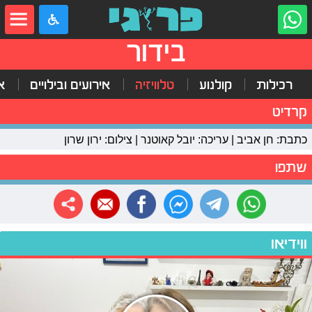
בידור
רכילות
קולנוע
טלוויזיה
אירועים ובילויים
א
קרדיט
כתבת: חן אביב | עריכה: יובל קאוטנר | צילום: ירון שרון
שתפו
ווידיאו