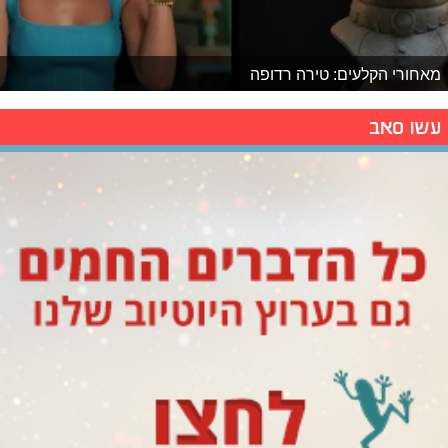
מאחורי הקלעים: טירה רדופה
עשו סאב