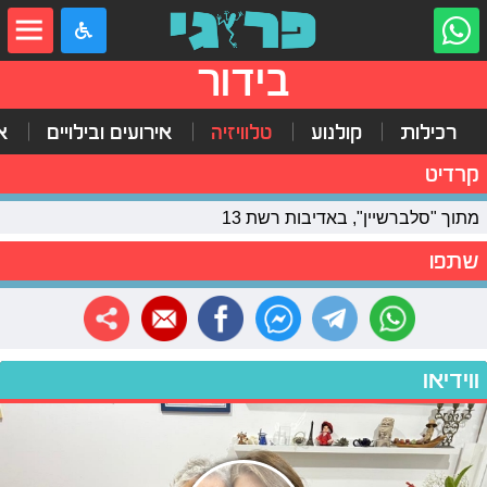
בידור
רכילות
קולנוע
טלוויזיה
אירועים ובילויים
א
קרדיט
מתוך "סלברשיין", באדיבות רשת 13
שתפו
ווידיאו