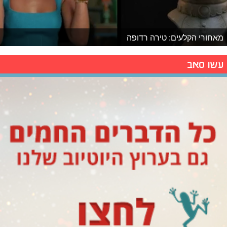
מאחורי הקלעים: טירה רדופה
עשו סאב