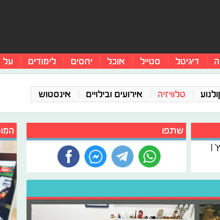
ה
דיגיטל
סטייל
אוכל
יחסים
לימודים
על 
ולנוע
טלוויזיה
אירועים ובילויים
אינסטוש
שתפו
המומ
 |