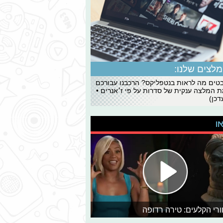
לצים שלנו:
ים מה לראות בנטפליקס? הרכבנו עבורכם
 המלצה ענקית של סדרות על פי ז׳אנרים •
כן)
או
רי הקלעים: טירה רדופה