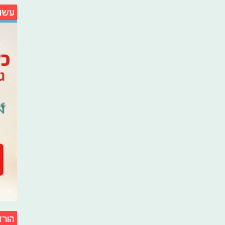
עשו
הורד