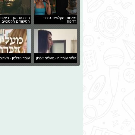
מאחורי הקלעים: טירה
חיית החושך - בעקבו
רדופה
הסיפורים הקסומים
טליה עובדיה - מעלים זיכרון
עומר נודלמן - מעלים 