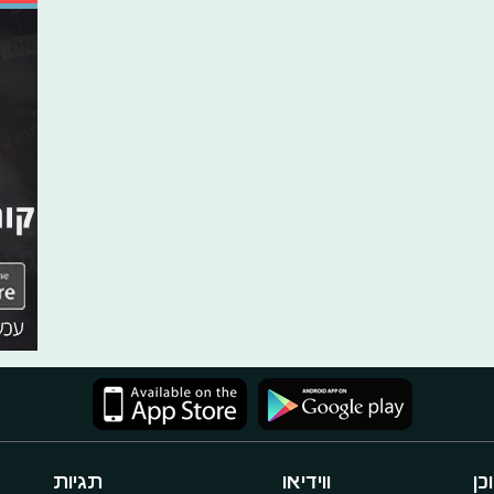
כן
ווידיאו
תגיות