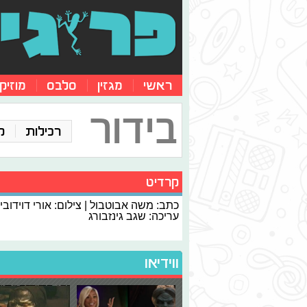
ראשי
מגזין
סלבס
מוזיק
בידור
רכילות
ק
קרדיט
כתב: משה אבוטבול | צילום: אורי דוידוביץ'
עריכה: שגב גינזבורג
ווידיאו