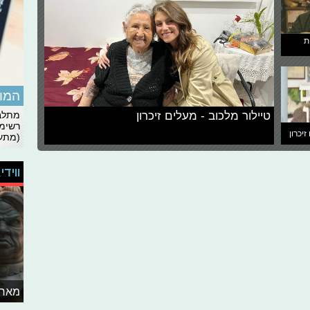
ת
המומ
טיילור מלכוב - מעלים זיכרון
מתלבט
רשימת
זיכרון
(מתעד
ווידי
מאחו