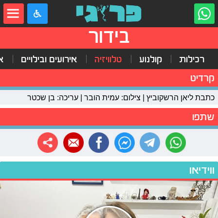
בידור
רכילות
קולנוע
טלוויזיה
אירועים ובילויים
א
קרדיט
כתבת ליאן הרשקוביץ | צילום: עמית הובר | עריכה: בן שכטר
שתפו
ווידיאו