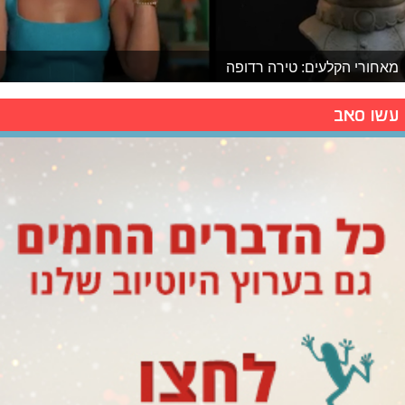
מאחורי הקלעים: טירה רדופה
עשו סאב