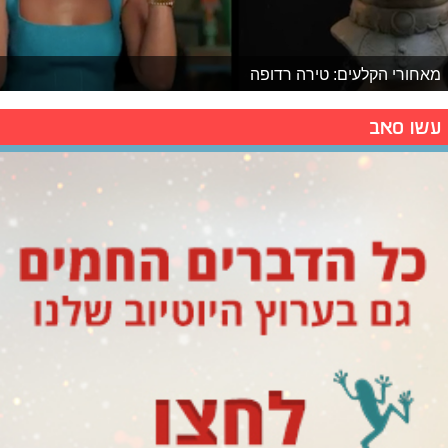
מאחורי הקלעים: טירה רדופה
עשו סאב