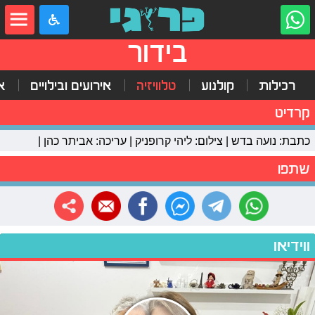
בידור
רכילות
קולנוע
טלוויזיה
אירועים ובילויים
א
קרדיט
כתבת: נועה בדש | צילום: ליהי קרופניק | עריכה: אביתר כהן |
שתפו
ווידיאו