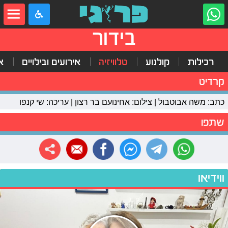
בידור
רכילות
קולנוע
טלוויזיה
אירועים ובילויים
א
קרדיט
כתב: משה אבוטבול | צילום: אחינועם בר רצון | עריכה: שי קנפו
שתפו
ווידיאו