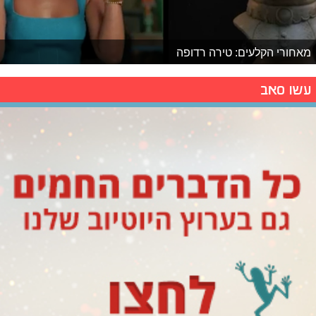
מאחורי הקלעים: טירה רדופה
עשו סאב