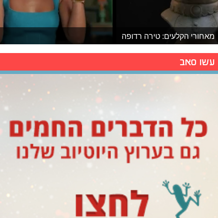
מאחורי הקלעים: טירה רדופה
עשו סאב