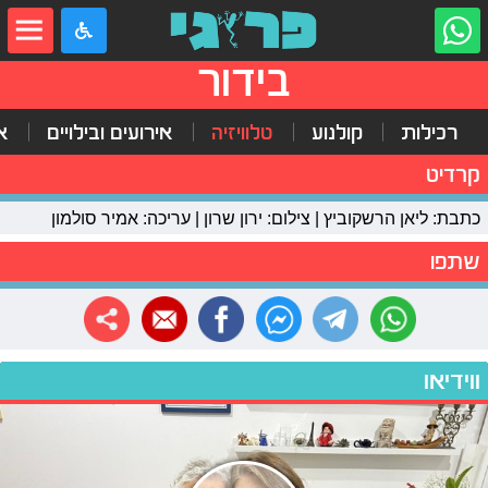
בידור
רכילות
קולנוע
טלוויזיה
אירועים ובילויים
א
קרדיט
כתבת: ליאן הרשקוביץ | צילום: ירון שרון | עריכה: אמיר סולמון
שתפו
ווידיאו