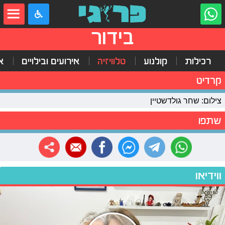
בידור
רכילות
קולנוע
טלוויזיה
אירועים ובילויים
א
קרדיט
צילום: שחר גולדשטיין
שתפו
ווידיאו