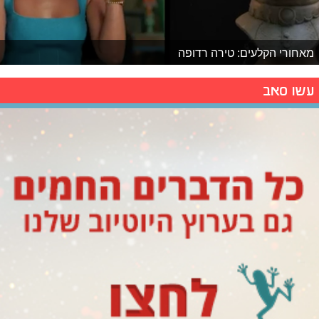
מאחורי הקלעים: טירה רדופה
עשו סאב