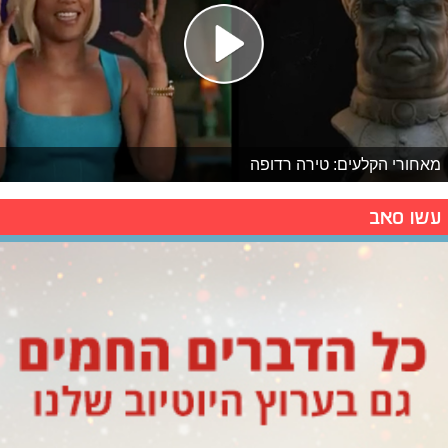
מאחורי הקלעים: טירה רדופה
עשו סאב