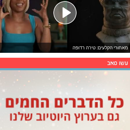
מאחורי הקלעים: טירה רדופה
עשו סאב