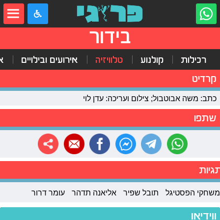
בידור
רכילות
קולנוע
טלוויזיה
אירועים ובילויים
א
קרדיט
כתב: משה אבוטבול; צילום ועריכה: עדן לוי
שתפו
גיות
משחקי הפסטיגל
תובל שפיר
אליאנה תדהר
עומר דרור
ווידיאו