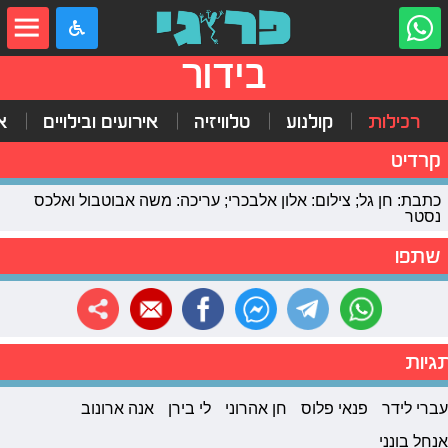
בידור
רכילות
קולנוע
טלוויזיה
אירועים ובילויים
א
קרדיט
כתבת: חן גל; צילום: אלון אלבכרי; עריכה: משה אבוטבול ואלכס
נסטר
שתפו
גיות
עברי לידר
פנאי פלוס
חן אהרוני
לי בירן
אנה ארונוב
אנחל בונני