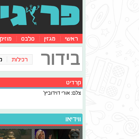
ראשי
מגזין
סלבס
מוזיק
בידור
רכילות
ק
קרדיט
צלם: אורי דוידוביץ'
ווידיאו