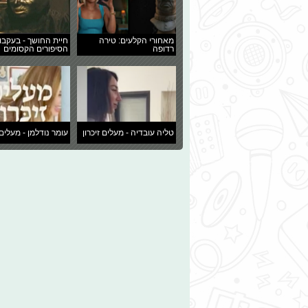
מאחורי הקלעים: טירה
חיית החושך - בעקבו
רדופה
הסיפורים הקסומים
טליה עובדיה - מעלים זיכרון
עומר נודלמן - מעלים 