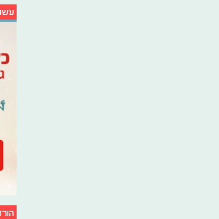
עשו
הורד