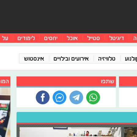
ה
דיגיטל
סטייל
אוכל
יחסים
לימודים
על 
ולנוע
טלוויזיה
אירועים ובילויים
אינסטוש
שתפו
המומ