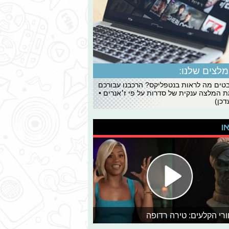
לצים שלנו:
ים מה לראות בנטפליקס? הרכבנו עבורכם
 המלצה ענקית של סדרות על פי ז׳אנרים •
כן)
או
רי הקלעים: טירה רדופה