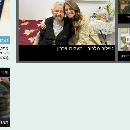
ת
המומ
טיילור מלכוב - מעלים זיכרון
מתלבט
רשימת
זיכרון
(מתעד
ווידי
מאחו