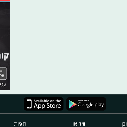
כן
ווידיאו
תגיות