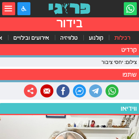
בידור
רכילות
קולנוע
טלוויזיה
אירועים ובילויים
א
קרדיט
צילום: יחסי ציבור
שתפו
ווידיאו