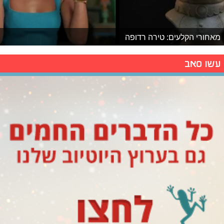
מאחורי הקלעים: טירה רדופה
עשו סאב