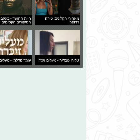
מאחורי הקלעים: טירה
חיית החושך - בעקבו
רדופה
הסיפורים הקסומים
טליה עובדיה - מעלים זיכרון
עומר נודלמן - מעלים 