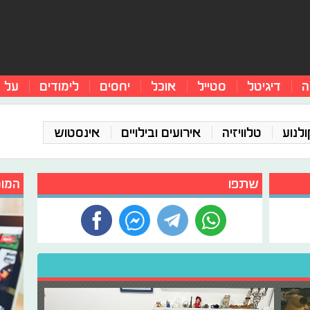
ה
דיגיטל
סטייל
אוכל
יחסים
לימודים
על 
ולנוע
טלוויזיה
אירועים ובילויים
אינסטוש
שתפו
המומ