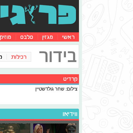
ראשי
מגזין
סלבס
מוזיק
בידור
רכילות
ק
קרדיט
צילום: שחר גולדשטיין
ווידיאו