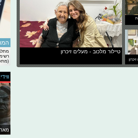
ת
המומ
טיילור מלכוב - מעלים זיכרון
מתלבט
רשימת
זיכרון
(מתעד
ווידי
מאחו