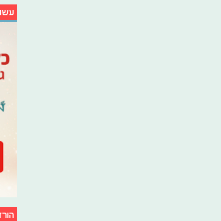
עשו
הורד