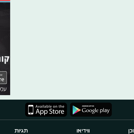
כן
ווידיאו
תגיות