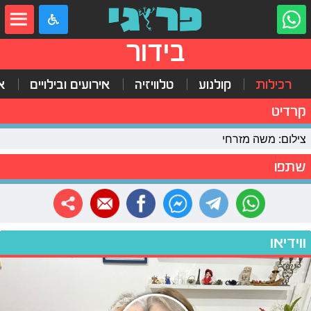
בידור
רכילות
קולנוע
טלוויזיה
אירועים ובילויים
א
קרדיט
צילום: משה מזרחי
שתפו
ווידיאו