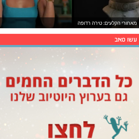
מאחורי הקלעים: טירה רדופה
עשו סאב