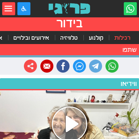
בידור
רכילות
קולנוע
טלוויזיה
אירועים ובילויים
א
שתפו
ווידיאו